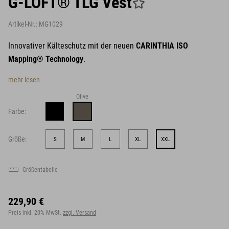
G-LOFT® TLG Vest
Artikel-Nr.:
MG1029
Innovativer Kälteschutz mit der neuen
CARINTHIA ISO
Mapping® Technology
.
mehr lesen
Olive
Farbe:
Größe:
S
M
L
XL
XXL
Größentabelle
229,90 €
Preis inkl. 20% MwSt.
zzgl. Versand