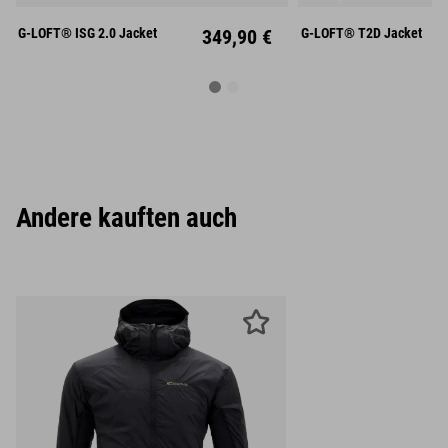
XL
XXL
XL
XX
G-LOFT® ISG 2.0 Jacket
349,90 €
G-LOFT® T2D Jacket
Andere kauften auch