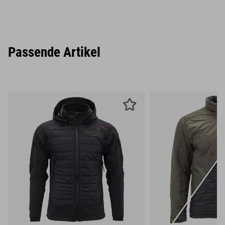
Passende Artikel
S
M
L
S
M