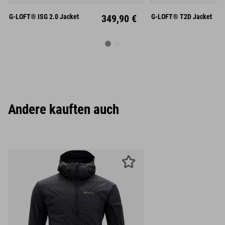
XL
XXL
XL
XX
G-LOFT® ISG 2.0 Jacket
349,90 €
G-LOFT® T2D Jacket
Andere kauften auch