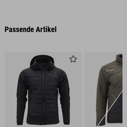
Passende Artikel
S
M
L
S
M