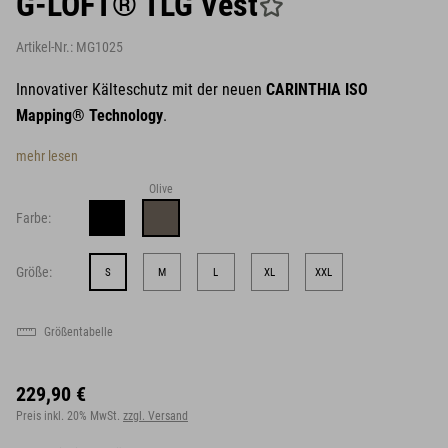
G-LOFT® TLG Vest
Artikel-Nr.:
MG1025
Innovativer Kälteschutz mit der neuen
CARINTHIA ISO
Mapping® Technology
.
mehr lesen
Olive
Farbe:
Größe:
S
M
L
XL
XXL
Größentabelle
229,90 €
Preis inkl. 20% MwSt.
zzgl. Versand