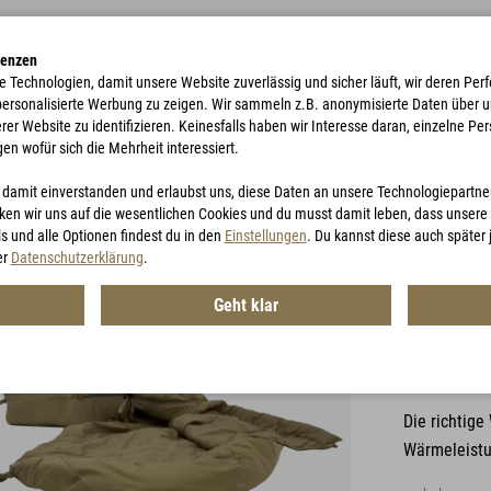
renzen
e Technologien, damit unsere Website zuverlässig und sicher läuft, wir deren P
 personalisierte Werbung zu zeigen. Wir sammeln z.B. anonymisierte Daten über 
r Website zu identifizieren. Keinesfalls haben wir Interesse daran, einzelne Pers
gen wofür sich die Mehrheit interessiert.
TE
ACCESSORIES
JAGD
GUTSCHEINE
u damit einverstanden und erlaubst uns, diese Daten an unsere Technologiepartn
en wir uns auf die wesentlichen Cookies und du musst damit leben, dass unsere I
s und alle Optionen findest du in den
Einstellungen
. Du kannst diese auch später
er
Datenschutzerklärung
.
Geht klar
Eagle
Artikel-Nr.:
92
Die richtig
Wärmeleistun