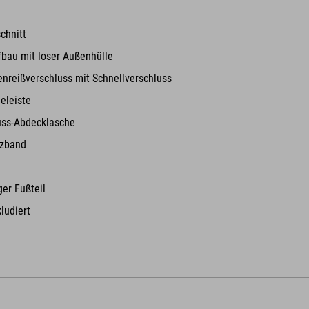
m
schnitt
fbau mit loser Außenhülle
nreißverschluss mit Schnellverschluss
eleiste
uss-Abdecklasche
zband
er Fußteil
ludiert