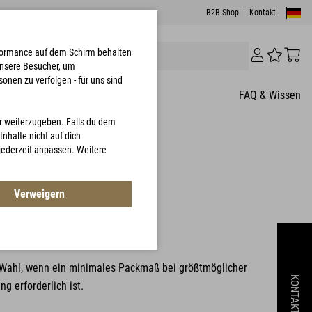
B2B Shop
|
Kontakt
erformance auf dem Schirm behalten
unsere Besucher, um
onen zu verfolgen - für uns sind
FAQ & Wissen
er weiterzugeben. Falls du dem
nhalte nicht auf dich
 jederzeit anpassen. Weitere
1 Kundenbewertungen
Verweigern
101
e Wahl, wenn ein minimales Packmaß bei größtmöglicher
KONTAKT
g erforderlich ist.