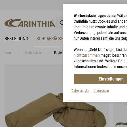
Wir berücksichtigen deine Präfe
Carinthia nutzt Cookies und ander
und um dir relevante Inhalte und
Verbesserungspotentiale auf unsere
BEKLEIDUNG
SCHLAFSÄCKE
NÄSSESCHUTZ
nur Daten interessant, die uns zei
BIWAKZEL
Wenn du „Geht klar“ sagst, bist d
Home
Schlafsäcke
Eagle
nicht zustimmen
magst, beschränk
zugeschnitten sind. Weitere Detail
Informationen findest du in unser
Einstellungen
Datenschutz
Impressum