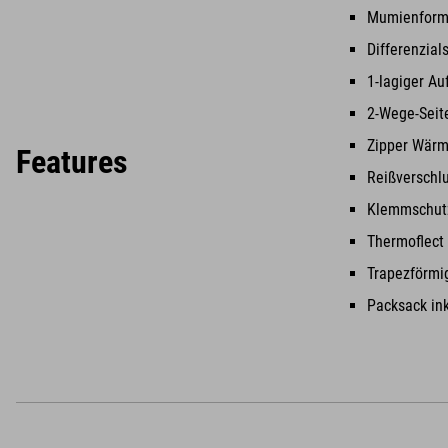
Mumienfor
Differenzial
1-lagiger Au
2-Wege-Seite
Zipper Wärm
Features
Reißverschl
Klemmschut
Thermoflect
Trapezförmig
Packsack ink