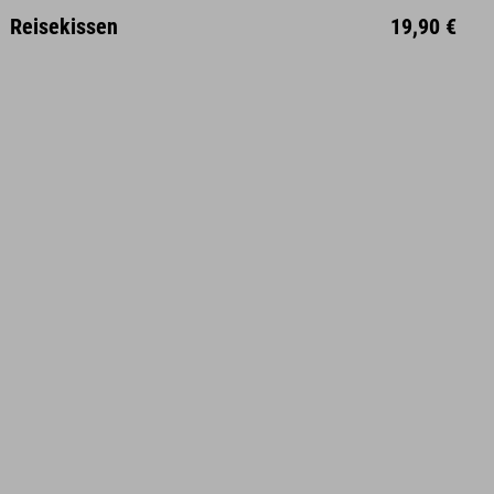
Unisize
Reisekissen
19,90 €