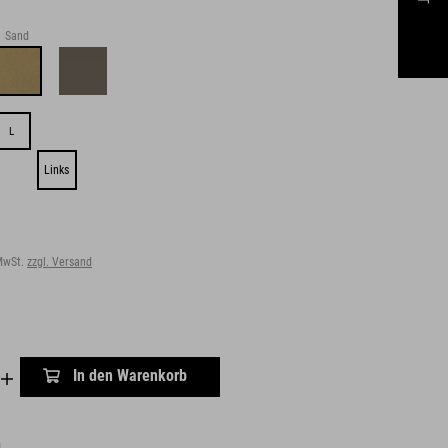
Sand
L
Links
 MwSt.
zzgl. Versand
In den Warenkorb
n