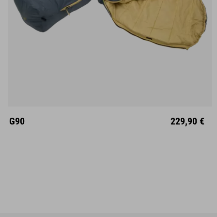
M
L
Links
Rechts
G90
229,90 €