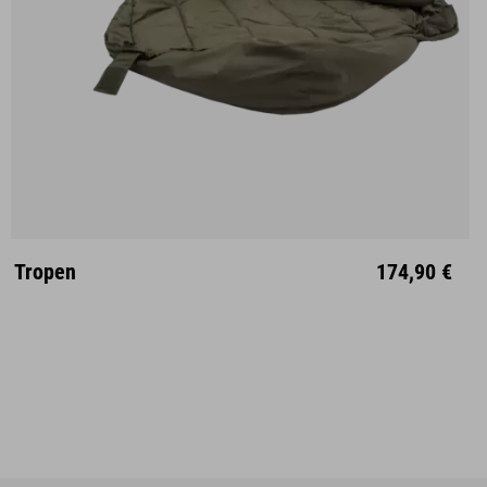
M
L
Tropen
174,90 €