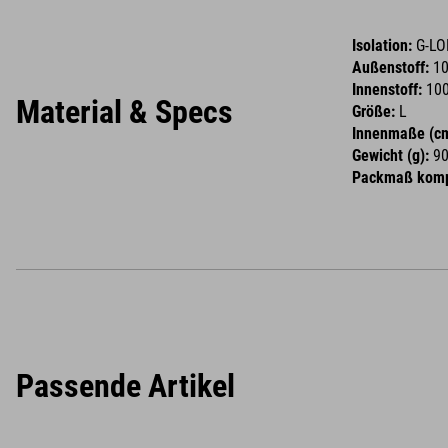
Isolation:
G-LO
Außenstoff:
10
Innenstoff:
10
Material & Specs
Größe:
L
Innenmaße (cm
Gewicht (g):
9
Packmaß komp
Passende Artikel