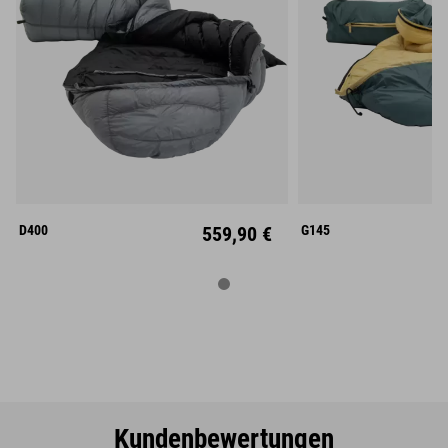
S
M
L
M
L
Links
Rechts
Links
D400
559,90 €
G145
Kundenbewertungen