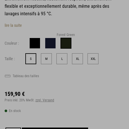
flexible et exceptionnellement durable, même après des
lavages intensifs à 95 °C.
lire la suite
Forest Green
Couleur :
Taille :
S
M
L
XL
XXL
Tableau des tailles
159,90 €
Preis inkl. 20% MwSt.
zzgl. Versand
En stock