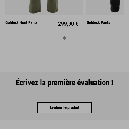
S
M
L
S
M
XL
XXL
XL
XX
Goldeck Hunt Pants
299,90 €
Goldeck Pants
Écrivez la première évaluation !
Évaluer le produit