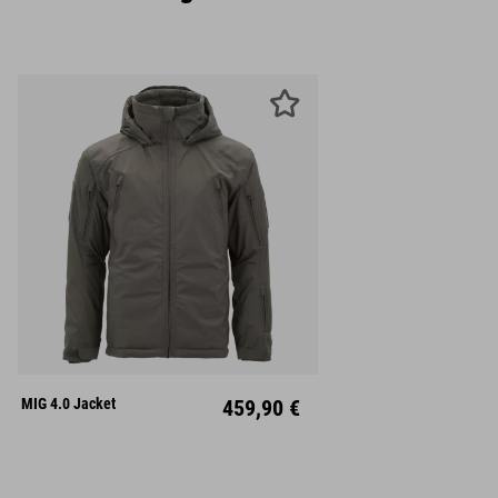
S
M
L
XL
XXL
MIG 4.0 Jacket
459,90 €