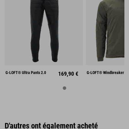
S
M
L
S
M
XL
XXL
XL
XX
G-LOFT® Ultra Pants 2.0
169,90 €
G-LOFT® Windbreaker Ja
D'autres ont également acheté