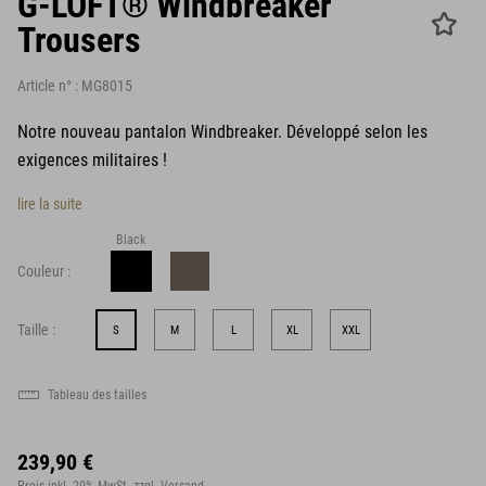
G-LOFT® Windbreaker
Trousers
Article n° :
MG8015
Notre nouveau pantalon Windbreaker. Développé selon les
exigences militaires !
lire la suite
Black
Couleur :
Taille :
S
M
L
XL
XXL
Tableau des tailles
239,90 €