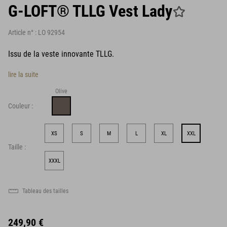
G-LOFT® TLLG Vest Lady
Article n° :
LO 92954
Issu de la veste innovante TLLG.
lire la suite
Olive
Couleur :
XS
S
M
L
XL
XXL
Taille :
XXXL
Tableau des tailles
249,90 €