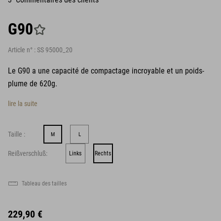
G90
Article n° :
SS 95000_20
Le G90 a une capacité de compactage incroyable et un poids-
plume de 620g.
lire la suite
Taille :
M
L
Reißverschluß:
Links
Rechts
Tableau des tailles
229,90 €