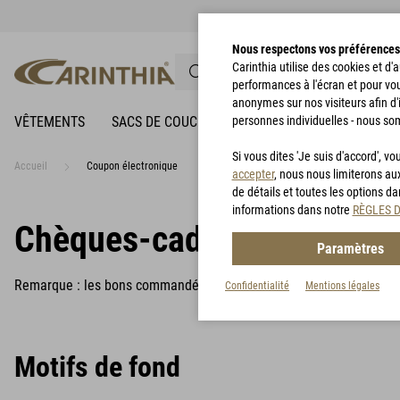
Nous respectons vos préférences
Carinthia utilise des cookies et d
performances à l'écran et pour vo
anonymes sur nos visiteurs afin d'
VÊTEMENTS
SACS DE COUCHAGE
personnes individuelles - nous so
VÊTEMENTS DE PLUIE
Si vous dites 'Je suis d'accord', 
Accueil
Coupon électronique
accepter
, nous nous limiterons au
de détails et toutes les options d
informations dans notre
RÈGLES 
Chèques-cadeaux Carinthi
Paramètres
Remarque : les bons commandés en ligne ne peuvent être échangés
Confidentialité
Mentions légales
Motifs de fond