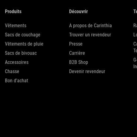
Produits
Découvrir
T
Vêtements
A propos de Carinthia
R
Sacs de couchage
Trouver un revendeur
L
Vêtements de pluie
Presse
C
T
Sacs de bivouac
Carrière
G
Accessoires
B2B Shop
I
Chasse
Devenir revendeur
Bon d'achat