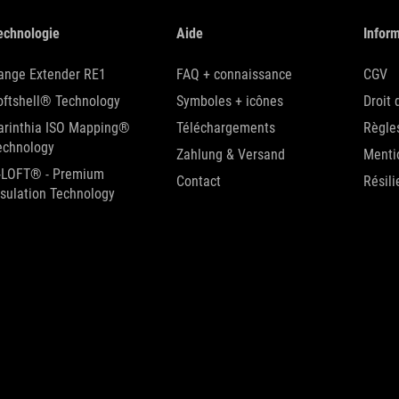
echnologie
Aide
Inform
ange Extender RE1
FAQ + connaissance
CGV
oftshell® Technology
Symboles + icônes
Droit 
arinthia ISO Mapping®
Téléchargements
Règles
echnology
Zahlung & Versand
Menti
-LOFT® - Premium
Contact
Résili
nsulation Technology