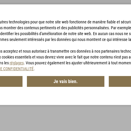
'autres technologies pour que notre site web fonctionne de manière fiable et sécu
us montrer des contenus pertinents et des publicités personnalisées. Par exempl
identifier les possibilités d'amélioration de notre site web. En aucun cas nous ne 
mmes seulement intéressés par les données qui nous montrent ce qui intéresse la
SACS DE BIVOUAC
ACCESSOIRES
CHASSE
BON D'ACHA
vous acceptez et nous autorisez à transmettre ces données à nos partenaires techn
x cookies essentiels et vous devrez vivre avec le fait que notre contenu n'est pas 
ans les
réglages
. Vous pouvez également les ajuster ultérieurement à tout momen
DE CONFIDENTIALITÉ
.
a
Je vais bien.
 que dans la boutique en ligne de carinthia.eu.