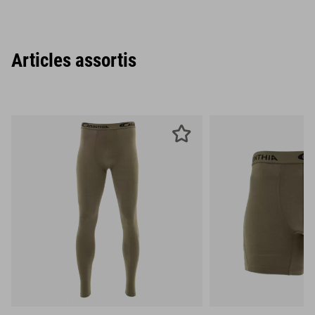
Articles assortis
S
M
L
S
M