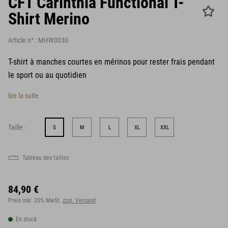
CFT Carinthia Functional T-
Shirt Merino
Article n° :
MHW0030
T-shirt à manches courtes en mérinos pour rester frais pendant
le sport ou au quotidien
lire la suite
Taille :
S
M
L
XL
XXL
Tableau des tailles
84,90 €
Preis inkl. 20% MwSt.
zzgl. Versand
En stock