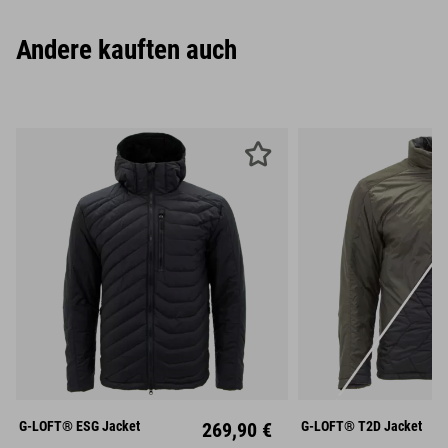
Andere kauften auch
S
M
L
S
M
XL
XXL
XL
XX
G-LOFT® ESG Jacket
269,90 €
G-LOFT® T2D Jacket