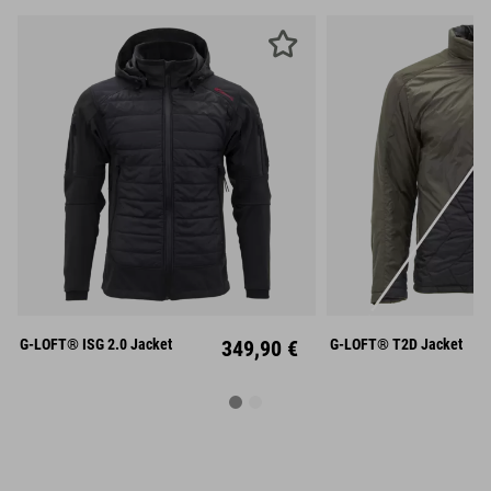
S
M
L
S
M
XL
XXL
XL
XX
G-LOFT® ISG 2.0 Jacket
349,90 €
G-LOFT® T2D Jacket