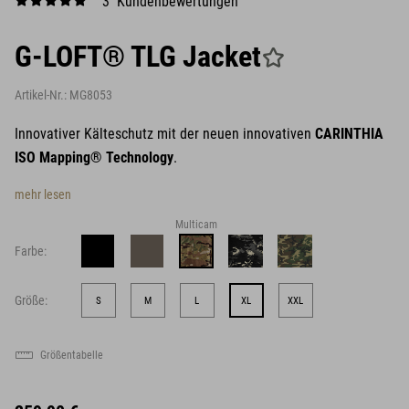
3 Kundenbewertungen
G-LOFT® TLG Jacket
Artikel-Nr.:
MG8053
Innovativer Kälteschutz mit der neuen innovativen
CARINTHIA
ISO Mapping® Technology
.
mehr lesen
Multicam
Farbe:
Größe:
S
M
L
XL
XXL
Größentabelle