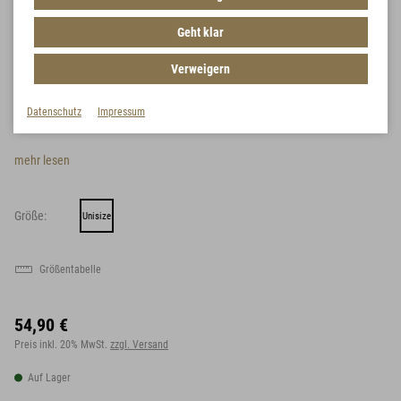
Geht klar
Carinthia Combat Knee Pad
Verweigern
Artikel-Nr.:
ZU 95451
Datenschutz
Impressum
Ergonomisch geformte Knie-Pads
mehr lesen
Größe:
Unisize
Größentabelle
54,90 €
Preis inkl. 20% MwSt.
zzgl. Versand
Auf Lager