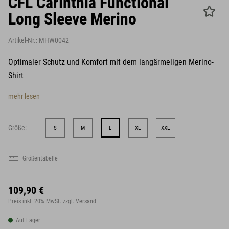
CFL Carinthia Functional
Long Sleeve Merino
Artikel-Nr.:
MHW0042
Optimaler Schutz und Komfort mit dem langärmeligen Merino-
Shirt
mehr lesen
Größe:
S
M
L
XL
XXL
Größentabelle
109,90 €
Preis inkl. 20% MwSt.
zzgl. Versand
Auf Lager