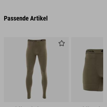
Passende Artikel
S
M
L
S
M