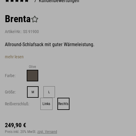
7 Kundenbewertungen
Brenta
Artikel-Nr.:
SS 91900
Allround-Schlafsack mit guter Wärmeleistung.
mehr lesen
Olive
Farbe:
Größe:
M
L
Reißverschluß:
Links
Rechts
249,90 €
Preis inkl. 20% MwSt.
zzgl. Versand