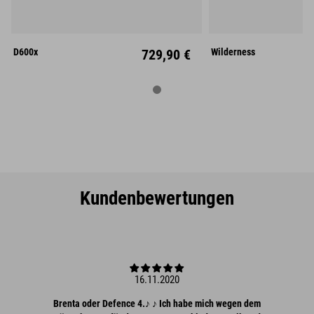
M
L
L
Links
Rechts
Links
D600x
729,90 €
Wilderness
Kundenbewertungen
16.11.2020
Brenta oder Defence 4.♪ ♪ Ich habe mich wegen dem