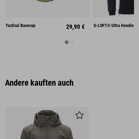
S
M
Unisize
XL
XX
Tactical Basecap
29,90 €
G-LOFT® Ultra Hoodie
Andere kauften auch