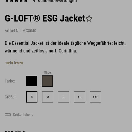
9 Kundenbewertungen
G-LOFT® ESG Jacket
Artikel-Nr.:
MG8040
Die Essential Jacket ist der ideale tägliche Weggefährte: leicht,
wärmend und zeitlos smart. Carinthia.
mehr lesen
Olive
Farbe:
Größe:
S
M
L
XL
XXL
Größentabelle