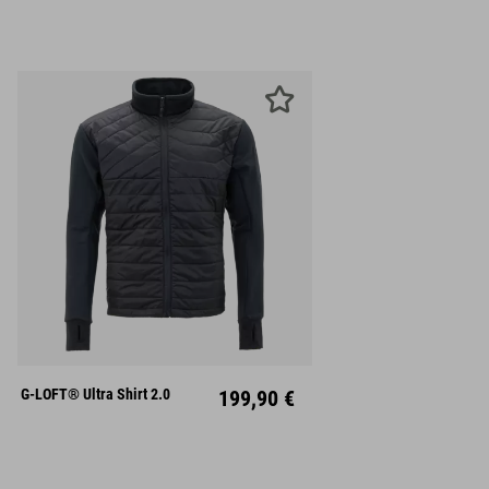
S
M
L
XL
XXL
G-LOFT® Ultra Shirt 2.0
199,90 €