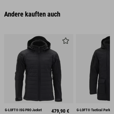
Andere kauften auch
S
M
L
S
M
XL
XXL
XL
XX
G-LOFT® ISG PRO Jacket
479,90 €
G-LOFT® Tactical Parka