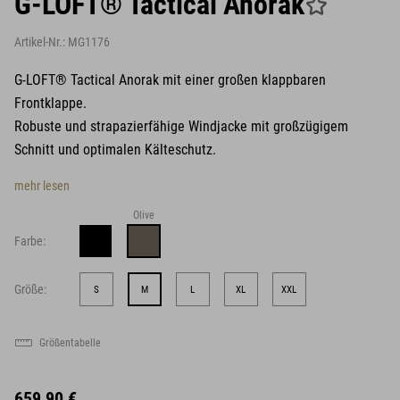
G-LOFT® Tactical Anorak
Artikel-Nr.:
MG1176
G-LOFT® Tactical Anorak mit einer großen klappbaren
Frontklappe.
Robuste und strapazierfähige Windjacke mit großzügigem
Schnitt und optimalen Kälteschutz.
mehr lesen
Olive
Farbe:
Größe:
S
M
L
XL
XXL
Größentabelle
659,90 €