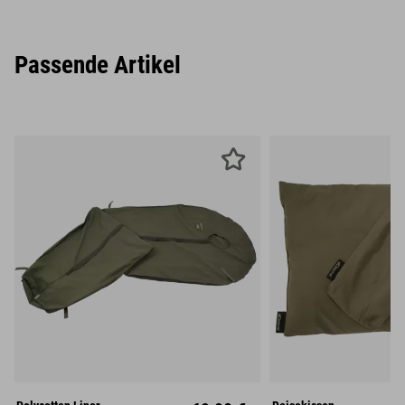
Passende Artikel
M
L
Mitte
Unisize