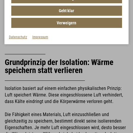
Daunenjacken. Doch moderne synthetische
Isolationsmaterialien haben sich längst als leistungsstarke
Geht klar
Alternative etabliert.
Aber wie funktionieren sie eigentlich? Und warum setzen
Verweigern
Outdoor-Profis, Militärs und Expeditionsteilnehmer zunehmend
auf High-Tech-Fasern?
Datenschutz
Impressum
Grundprinzip der Isolation: Wärme
speichern statt verlieren
Isolation basiert auf einem einfachen physikalischen Prinzip:
Luft speichert Wärme. Diese eingeschlossene Luft verhindert,
dass Kälte eindringt und die Körperwärme verloren geht.
Die Fähigkeit eines Materials, Luft einzuschließen und
gleichzeitig zu speichern, bestimmt direkt seine isolierenden
Eigenschaften. Je mehr Luft eingeschlossen wird, desto besser