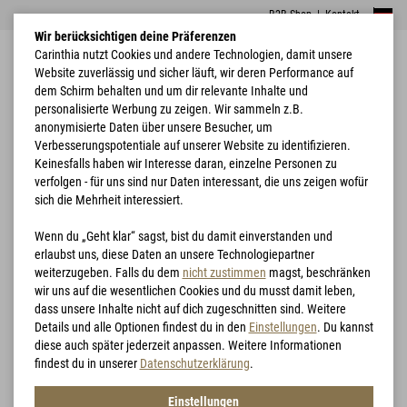
B2B Shop
|
Kontakt
Wir berücksichtigen deine Präferenzen
Carinthia nutzt Cookies und andere Technologien, damit unsere
Website zuverlässig und sicher läuft, wir deren Performance auf
dem Schirm behalten und um dir relevante Inhalte und
personalisierte Werbung zu zeigen. Wir sammeln z.B.
anonymisierte Daten über unsere Besucher, um
Verbesserungspotentiale auf unserer Website zu identifizieren.
Home
Blog
Wie funktioniert synthetische Isolation
Keinesfalls haben wir Interesse daran, einzelne Personen zu
verfolgen - für uns sind nur Daten interessant, die uns zeigen wofür
CARINTHIA BLOG
sich die Mehrheit interessiert.
Wenn du „Geht klar“ sagst, bist du damit einverstanden und
erlaubst uns, diese Daten an unsere Technologiepartner
weiterzugeben. Falls du dem
nicht zustimmen
magst, beschränken
WIE FUNKTIONIERT
wir uns auf die wesentlichen Cookies und du musst damit leben,
SYNTHETISCHE ISOLATION
dass unsere Inhalte nicht auf dich zugeschnitten sind. Weitere
Details und alle Optionen findest du in den
Einstellungen
. Du kannst
diese auch später jederzeit anpassen. Weitere Informationen
findest du in unserer
Datenschutzerklärung
.
Wenn es um Kälteschutz geht, denken viele zunächst an dicke
Einstellungen