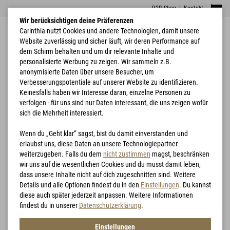
B2B Shop
|
Kontakt
Wir berücksichtigen deine Präferenzen
Carinthia nutzt Cookies und andere Technologien, damit unsere
Website zuverlässig und sicher läuft, wir deren Performance auf
dem Schirm behalten und um dir relevante Inhalte und
personalisierte Werbung zu zeigen. Wir sammeln z.B.
anonymisierte Daten über unsere Besucher, um
Verbesserungspotentiale auf unserer Website zu identifizieren.
Home
Blog
Schlafsack Einmaleins
Keinesfalls haben wir Interesse daran, einzelne Personen zu
verfolgen - für uns sind nur Daten interessant, die uns zeigen wofür
CARINTHIA BLOG
sich die Mehrheit interessiert.
Wenn du „Geht klar“ sagst, bist du damit einverstanden und
erlaubst uns, diese Daten an unsere Technologiepartner
weiterzugeben. Falls du dem
nicht zustimmen
magst, beschränken
VOR- UND NACHTEILE
wir uns auf die wesentlichen Cookies und du musst damit leben,
KUNSTFASER- VS
dass unsere Inhalte nicht auf dich zugeschnitten sind. Weitere
Details und alle Optionen findest du in den
Einstellungen
. Du kannst
DAUNENSCHLAFSACK
diese auch später jederzeit anpassen. Weitere Informationen
findest du in unserer
Datenschutzerklärung
.
Einstellungen