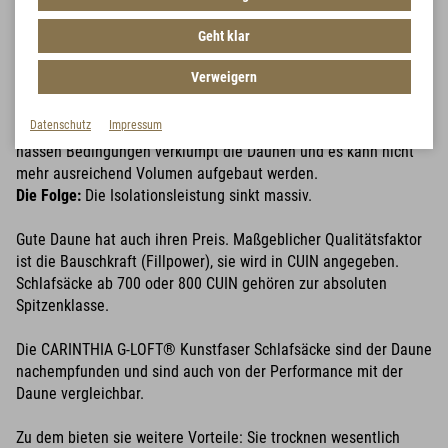
Die Daune besitzt dank ihrer Struktur einzigartige
Geht klar
Eigenschaften. Dadurch entsteht ein sehr gutes Verhältnis von
Gewicht zu Isolationsleistung und Packmaß.
Verweigern
Sie ist klein komprimierbar, atmungsaktiv und vermittelt ein
Datenschutz
Impressum
kuscheliges Gefühl. Der große Nachteil: Bei feuchten oder
nassen Bedingungen verklumpt die Daunen und es kann nicht
mehr ausreichend Volumen aufgebaut werden.
Die Folge:
Die Isolationsleistung sinkt massiv.
Gute Daune hat auch ihren Preis. Maßgeblicher Qualitätsfaktor
ist die Bauschkraft (Fillpower), sie wird in CUIN angegeben.
Schlafsäcke ab 700 oder 800 CUIN gehören zur absoluten
Spitzenklasse.
Die CARINTHIA G-LOFT® Kunstfaser Schlafsäcke sind der Daune
nachempfunden und sind auch von der Performance mit der
Daune vergleichbar.
Zu dem bieten sie weitere Vorteile: Sie trocknen wesentlich